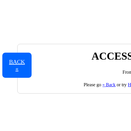
ACCESS
BACK
«
From
Please go
« Back
or try
H