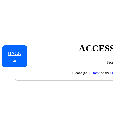
ACCESS
BACK
«
Fro
Please go
« Back
or try
H