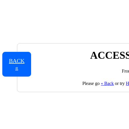
ACCESS
BACK
«
Fro
Please go
« Back
or try
H