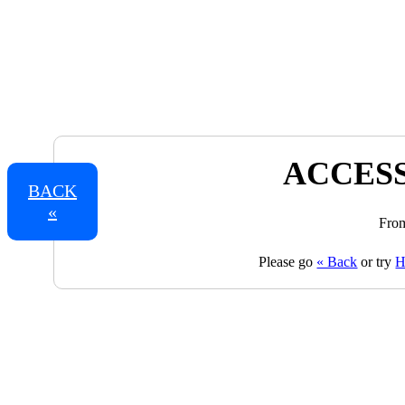
ACCESS
BACK
«
From
Please go
« Back
or try
H