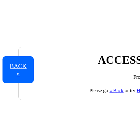
ACCESS
BACK
«
Fro
Please go
« Back
or try
H