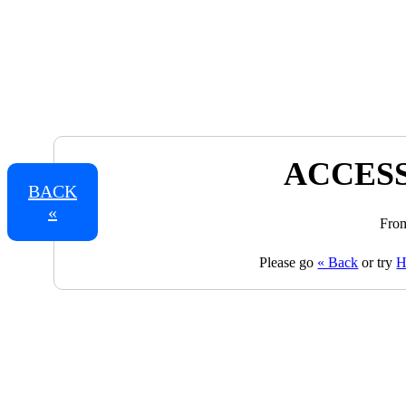
ACCESS
BACK
«
From
Please go
« Back
or try
H