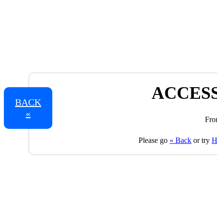
ACCESS
BACK
«
Fro
Please go
« Back
or try
H