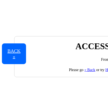
ACCESS
BACK
«
From
Please go
« Back
or try
H