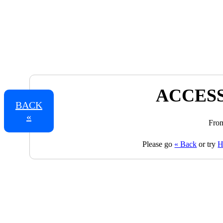
ACCESS
BACK
«
From
Please go
« Back
or try
H