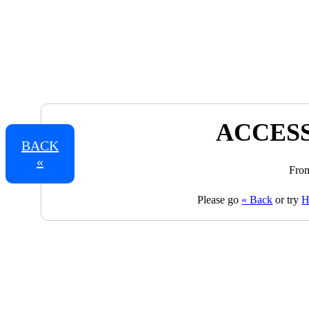
ACCESS
BACK
«
From
Please go
« Back
or try
H