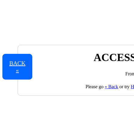
ACCESS
BACK
«
From
Please go
« Back
or try
H