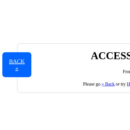
ACCESS
BACK
«
Fro
Please go
« Back
or try
H