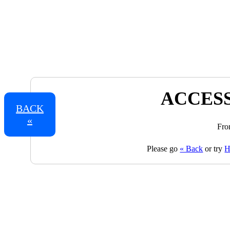
ACCESS
BACK
«
Fro
Please go
« Back
or try
H