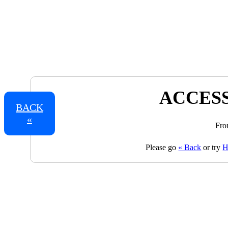
ACCESS
BACK
«
Fro
Please go
« Back
or try
H