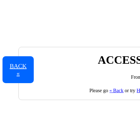
ACCESS
BACK
«
From
Please go
« Back
or try
H