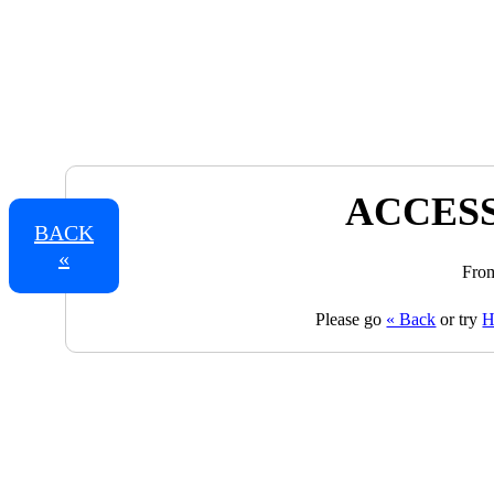
ACCESS
BACK
«
From
Please go
« Back
or try
H