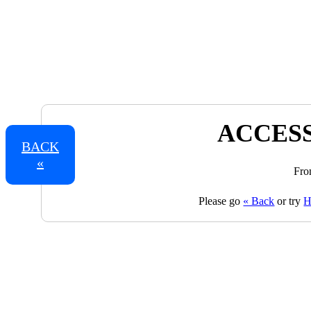
ACCESS
BACK
«
Fro
Please go
« Back
or try
H